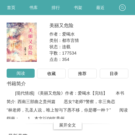
首页
书库
排行
书架
最近
美丽又危险
作者：爱喝水
类别：都市言情
状态：连载
字数：177534
点击：
354
阅读
收藏
推荐
目录
书籍简介
[现代情感] 《美丽又危险》作者：爱喝水【完结】 本书
简介: 西南三部曲之贵州篇 恶女?老师?警察，非三角恋
“林老师，孔圣人说，唯上智与下愚不移，你是哪一种？” 阅读
指南： 1、本文以08年贵州..
展开全文