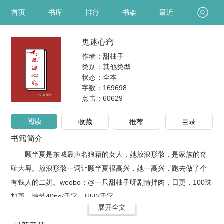
首页
书库
排行
书架
最近
鬼迷心窍
作者：甜柚子
类别：其他类型
状态：全本
字数：169698
点击：
60629
阅读
收藏
推荐
目录
书籍简介
顾半夏是东城最声名狼藉的女人，她放浪形骸，是家族的奇
耻大辱。放浪形骸一词让顾半夏很高兴，她一高兴，跑去做了个
有钱人的二奶。weobo：@一只甜柚子呀剧情拌肉，日更，100珠
加更，情节40po/千字，H50/千字，..
展开全文